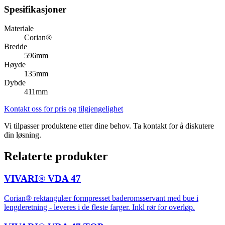
Spesifikasjoner
Materiale
Corian®
Bredde
596mm
Høyde
135mm
Dybde
411mm
Kontakt oss for pris og tilgjengelighet
Vi tilpasser produktene etter dine behov. Ta kontakt for å diskutere
din løsning.
Relaterte produkter
VIVARI® VDA 47
Corian® rektangulær formpresset baderomsservant med bue i
lengderetning - leveres i de fleste farger. Inkl rør for overløp.