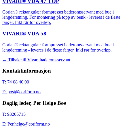
VIVARI® VDA 47 TOP
Corian® rektangulær formpresset baderomsservant med bue i
lengderetning. For montering på topp av benk - leveres i de fleste
farger. Inkl rør for overløp.
VIVARI® VDA 58
Corian® rektangulær formpresset baderomsservant med bue i
lengderetning - leveres i de fleste farger. Inkl rør for overløp.
← Tilbake til
Vivari baderomsservant
Kontaktinformasjon
T: 74 08 40 00
E: post@coriform.no
Daglig leder, Per Helge Bøe
T: 93205715
E: Per.helge@coriform.no