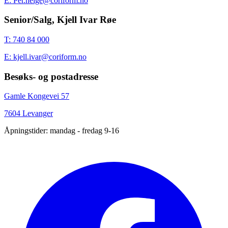
E: Per.helge@coriform.no
Senior/Salg, Kjell Ivar Røe
T: 740 84 000
E: kjell.ivar@coriform.no
Besøks- og postadresse
Gamle Kongevei 57
7604 Levanger
Åpningstider: mandag - fredag 9-16