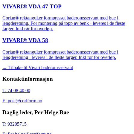
VIVARI® VDA 47 TOP
Corian® rektangulær formpresset baderomsservant med bue i
lengderetning. For montering på topp av benk - leveres i de fleste
farger. Inkl rør for overløp.
VIVARI® VDA 58
Corian® rektangulær formpresset baderomsservant med bue i
lengderetning - leveres i de fleste farger. Inkl rør for overløp.
← Tilbake til
Vivari baderomsservant
Kontaktinformasjon
T: 74 08 40 00
E: post@coriform.no
Daglig leder, Per Helge Bøe
T: 93205715