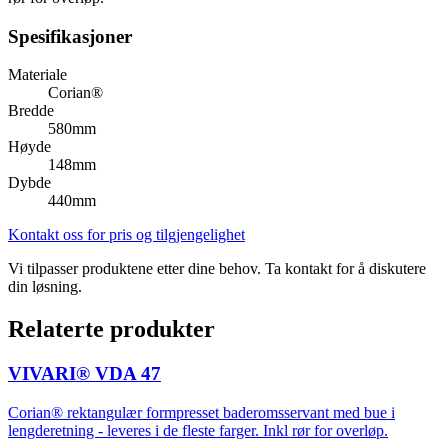
Spesifikasjoner
Materiale
Corian®
Bredde
580mm
Høyde
148mm
Dybde
440mm
Kontakt oss for pris og tilgjengelighet
Vi tilpasser produktene etter dine behov. Ta kontakt for å diskutere
din løsning.
Relaterte produkter
VIVARI® VDA 47
Corian® rektangulær formpresset baderomsservant med bue i
lengderetning - leveres i de fleste farger. Inkl rør for overløp.