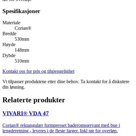
Spesifikasjoner
Materiale
Corian®
Bredde
530mm
Høyde
148mm
Dybde
510mm
Kontakt oss for pris og tilgjengelighet
Vi tilpasser produktene etter dine behov. Ta kontakt for å diskutere
din løsning.
Relaterte produkter
VIVARI® VDA 47
Corian® rektangulær formpresset baderomsservant med bue i
lengderetning - leveres i de fleste farger. Inkl rør for overløp.