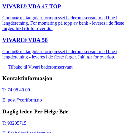
VIVARI® VDA 47 TOP
Corian® rektangulær formpresset baderomsservant med bue i
lengderetning. For montering på topp av benk - leveres i de fleste
farger. Inkl rør for overløp.
VIVARI® VDA 58
Corian® rektangulær formpresset baderomsservant med bue i
lengderetning - leveres i de fleste farger. Inkl rør for overløp.
← Tilbake til
Vivari baderomsservant
Kontaktinformasjon
T: 74 08 40 00
E: post@coriform.no
Daglig leder, Per Helge Bøe
T: 93205715