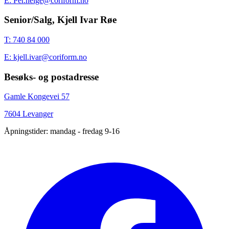
E: Per.helge@coriform.no
Senior/Salg, Kjell Ivar Røe
T: 740 84 000
E: kjell.ivar@coriform.no
Besøks- og postadresse
Gamle Kongevei 57
7604 Levanger
Åpningstider: mandag - fredag 9-16