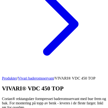
Produkter
/
Vivari baderomsservant
/
VIVARI® VDC 450 TOP
VIVARI® VDC 450 TOP
Corian® rektangulær formpresset baderomsservant med bue frem og
bak. For montering på topp av benk - leveres i de fleste farger. Inkl
rør for overløp.