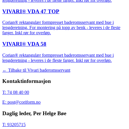
lengderetning - leveres i de fleste farger. Inkl rør for overløp.
VIVARI® VDA 47 TOP
Corian® rektangulær formpresset baderomsservant med bue i
lengderetning. For montering på topp av benk - leveres i de fleste
farger. Inkl rør for overløp.
VIVARI® VDA 58
Corian® rektangulær formpresset baderomsservant med bue i
lengderetning - leveres i de fleste farger. Inkl rør for overløp.
← Tilbake til
Vivari baderomsservant
Kontaktinformasjon
T: 74 08 40 00
E: post@coriform.no
Daglig leder, Per Helge Bøe
T: 93205715