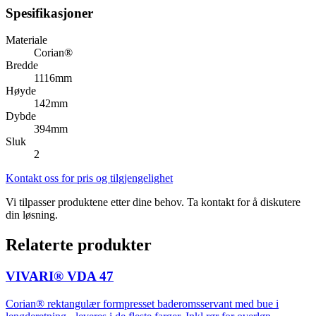
Spesifikasjoner
Materiale
Corian®
Bredde
1116mm
Høyde
142mm
Dybde
394mm
Sluk
2
Kontakt oss for pris og tilgjengelighet
Vi tilpasser produktene etter dine behov. Ta kontakt for å diskutere
din løsning.
Relaterte produkter
VIVARI® VDA 47
Corian® rektangulær formpresset baderomsservant med bue i