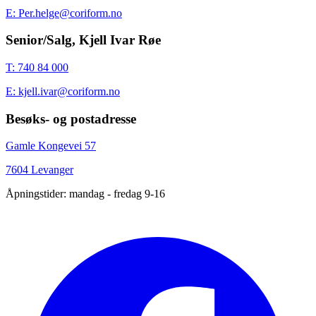
E: Per.helge@coriform.no
Senior/Salg, Kjell Ivar Røe
T: 740 84 000
E: kjell.ivar@coriform.no
Besøks- og postadresse
Gamle Kongevei 57
7604 Levanger
Åpningstider: mandag - fredag 9-16