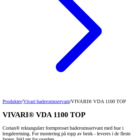
Produkter
/
Vivari baderomsservant
/
VIVARI® VDA 1100 TOP
VIVARI® VDA 1100 TOP
Corian® rektangulær formpresset baderomsservant med bue i
lengderetning. For montering på topp av benk - leveres i de fleste
farger. Inkl rør for overløp.