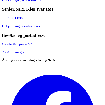
E: Per.helge@coriform.no
Senior/Salg, Kjell Ivar Røe
T: 740 84 000
E: kjell.ivar@coriform.no
Besøks- og postadresse
Gamle Kongevei 57
7604 Levanger
Åpningstider: mandag - fredag 9-16