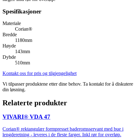
Spesifikasjoner
Materiale
Corian®
Bredde
1180mm
Høyde
143mm
Dybde
510mm
Kontakt oss for pris og tilgjengelighet
Vi tilpasser produktene etter dine behov. Ta kontakt for å diskutere
din løsning.
Relaterte produkter
VIVARI® VDA 47
Corian® rektangulær formpresset baderomsservant med bue i
lengderetning - leveres i de fleste farger. Inkl rør for overløp.