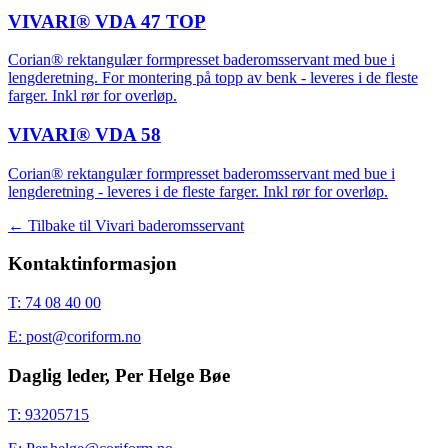
VIVARI® VDA 47 TOP
Corian® rektangulær formpresset baderomsservant med bue i
lengderetning. For montering på topp av benk - leveres i de fleste
farger. Inkl rør for overløp.
VIVARI® VDA 58
Corian® rektangulær formpresset baderomsservant med bue i
lengderetning - leveres i de fleste farger. Inkl rør for overløp.
← Tilbake til
Vivari baderomsservant
Kontaktinformasjon
T: 74 08 40 00
E: post@coriform.no
Daglig leder, Per Helge Bøe
T: 93205715